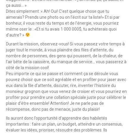
ça aussi… »
Dites simplement :« Ah! Oui! C’est quelque chose que tu
aimerais? Prends une photo ou on l’écrit sur ta liste!» Et si par
bonheur, il vous reste du temps et de l’énergie, vous pourriez
même oser le : «Et si tu avais 1 000 000$, tu achèterais quoi
d’autre? »
Durant la mission, observez-vous! Si vous passez votre temps à
juger tout le monde, à vous plaindre des files d’attente, du
nombre de personnes, des gens qui poussent, de la chaleur, de
l’air bête de la caissière, du manque de service… vous passerez à
côté de la mission cool!
Peu importe ce qui se passe et comment ça se déroule vous
pouvez choisir que ce soit agréable et en profiter pour jaser avec
eux dans la file d’attente, discuter, rire, inventer l’histoire du
monsieur grognon que vous venez de croiser et vous pourriez en
profiter pour prendre une collation spéciale juste pour célébrer le
plaisir d’être ensemble! Attention! Je ne parle pas de
récompense, donc pas de menace, juste du plaisir!
Ils auront donc l’opportunité d’apprendre des habiletés
importantes : faire un plan, un budget, atteindre un consensus,
évaluer les idées, prioriser, résoudre des problèmes. Ils