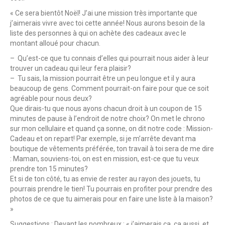
« Ce sera bientôt Noël! J’ai une mission très importante que
j’aimerais vivre avec toi cette année! Nous aurons besoin de la
liste des personnes à qui on achète des cadeaux avec le
montant alloué pour chacun.
– Qu’est-ce que tu connais d’elles qui pourrait nous aider à leur
trouver un cadeau qui leur fera plaisir?
– Tu sais, la mission pourrait être un peu longue et il y aura
beaucoup de gens. Comment pourrait-on faire pour que ce soit
agréable pour nous deux?
Que dirais-tu que nous ayons chacun droit à un coupon de 15
minutes de pause à l’endroit de notre choix? On met le chrono
sur mon cellulaire et quand ça sonne, on dit notre code : Mission-
Cadeau et on repart! Par exemple, si je m’arrête devant ma
boutique de vêtements préférée, ton travail à toi sera de me dire
: Maman, souviens-toi, on est en mission, est-ce que tu veux
prendre ton 15 minutes?
Et si de ton côté, tu as envie de rester au rayon des jouets, tu
pourrais prendre le tien! Tu pourrais en profiter pour prendre des
photos de ce que tu aimerais pour en faire une liste à la maison?
»
Suggestions : Devant les nombreux : « j’aimerais ça, ça aussi, et