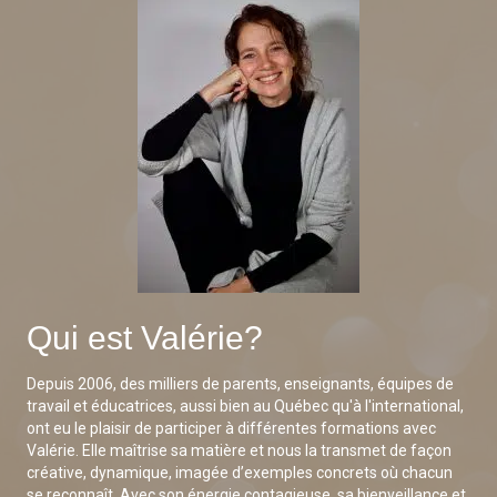
Qui est Valérie?
Depuis 2006, des milliers de parents, enseignants, équipes de
travail et éducatrices, aussi bien au Québec qu'à l'international,
ont eu le plaisir de participer à différentes formations avec
Valérie. Elle maîtrise sa matière et nous la transmet de façon
créative, dynamique, imagée d’exemples concrets où chacun
se reconnaît. Avec son énergie contagieuse, sa bienveillance et