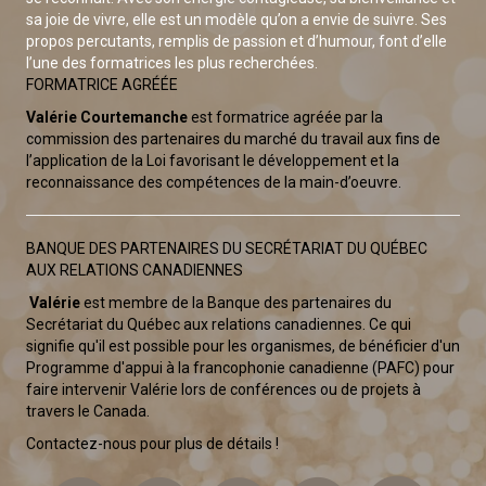
sa joie de vivre, elle est un modèle qu’on a envie de suivre. Ses
propos percutants, remplis de passion et d’humour, font d’elle
l’une des formatrices les plus recherchées.
FORMATRICE AGRÉÉE
Valérie Courtemanche
est formatrice agréée par la
commission des partenaires du marché du travail aux fins de
l’application de la Loi favorisant le développement et la
reconnaissance des compétences de la main-d’oeuvre.
BANQUE DES PARTENAIRES DU SECRÉTARIAT DU QUÉBEC
AUX RELATIONS CANADIENNES
Valérie
est membre de la Banque des partenaires du
Secrétariat du Québec aux relations canadiennes. Ce qui
signifie qu'il est possible pour les organismes, de bénéficier d'un
Programme d'appui à la francophonie canadienne (PAFC) pour
faire intervenir Valérie lors de conférences ou de projets à
travers le Canada.
Contactez-nous pour plus de détails !