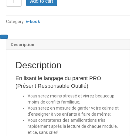
Add to cart
book
Le
langage
Category:
E-book
du
parent
PRO
quantity
Description
Description
En lisant le langage du parent PRO
(Présent Responsable Outillé)
Vous serez moins stressé et vivrez beaucoup
moins de conflits familiaux;
Vous serez en mesure de garder votre calme et
d’enseigner à vos enfants à faire de même;
Vous constaterez des améliorations très
rapidement après la lecture de chaque module,
et ce, sans crier!