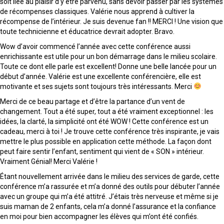
soit liée au plaisir d’y être parvenu, sans devoir passer par les systèmes
de récompenses classiques. Valérie nous apprend à cultiver la
récompense de l’intérieur. Je suis devenue fan !! MERCI ! Une vision que
toute technicienne et éducatrice devrait adopter. Bravo.
Wow d’avoir commencé l’année avec cette conférence aussi
enrichissante est utile pour un bon démarrage dans le milieu scolaire.
Toute ce dont elle parle est excellent! Donne une belle lancée pour un
début d’année. Valérie est une excellente conférencière, elle est
motivante et ses sujets sont toujours très intéressants. Merci
Merci de ce beau partage et d’être la partance d’un vent de
changement. Tout a été super, tout a été vraiment exceptionnel : les
idées, la clarté, la simplicité ont été WOW ! Cette conférence est un
cadeau, merci à toi ! Je trouve cette conférence très inspirante, je vais
mettre le plus possible en application cette méthode. La façon dont
peut faire sentir l’enfant, sentiment qui vient de « SON » intérieur.
Vraiment Génial! Merci Valérie !
Étant nouvellement arrivée dans le milieu des services de garde, cette
conférence m’a rassurée et m’a donné des outils pour débuter l’année
avec un groupe qui m’a été attitré. J’étais très nerveuse et même si je
suis maman de 2 enfants, cela m’a donné l’assurance et la confiance
en moi pour bien accompagner les élèves qui m’ont été confiés.