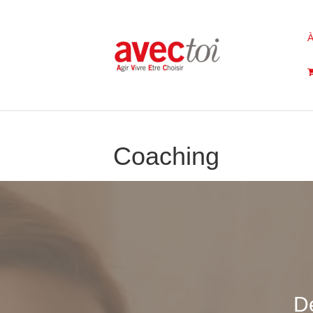
À
Coaching
D