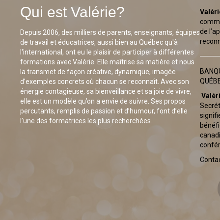
Qui est Valérie?
Valér
commis
de l’a
Depuis 2006, des milliers de parents, enseignants, équipes
reconn
de travail et éducatrices, aussi bien au Québec qu'à
l'international, ont eu le plaisir de participer à différentes
formations avec Valérie. Elle maîtrise sa matière et nous
BANQU
la transmet de façon créative, dynamique, imagée
QUÉBE
d’exemples concrets où chacun se reconnaît. Avec son
énergie contagieuse, sa bienveillance et sa joie de vivre,
Valér
elle est un modèle qu’on a envie de suivre. Ses propos
Secrét
percutants, remplis de passion et d’humour, font d’elle
signif
l’une des formatrices les plus recherchées.
bénéfi
canadi
confér
Contac