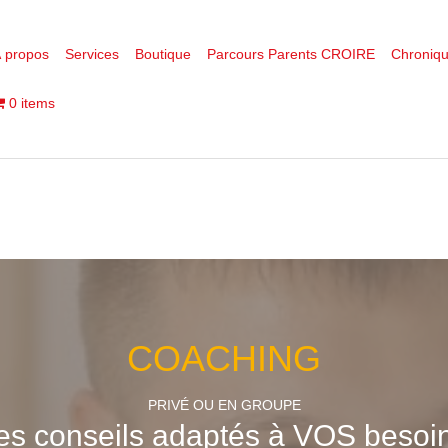
 propos
Services
Boutique
Parcours Parents CROIRE
Chroniq
0 items
COACHING
PRIVÉ OU EN GROUPE
es conseils adaptés à VOS besoin