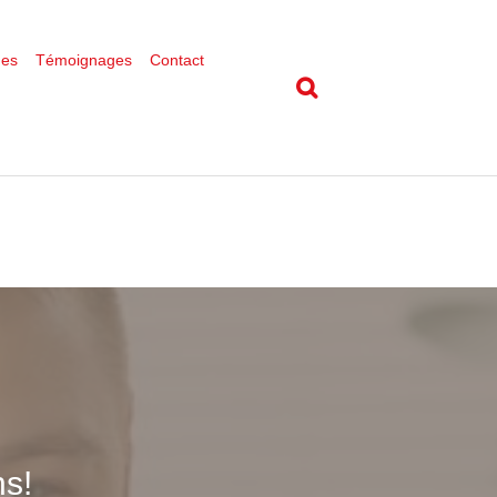
ues
Témoignages
Contact
s!