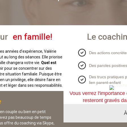
ur
en famille!
Le coachi
s années d’expérience, Valérie
Des actions concrète
au long des séances. Elle priorise
ille changera votre vie.
Quel est
Des paroles positives
inir pour se concentrer sur des
re situation familiale. Puisque être
Des trucs pratiques p
n un privilège, elle désire faire en
lien parent-enfant
t et léger dans ses responsabilités.
Vous verrez l'importance 
e
resteront gravés da
 en couple ou bien en petit
À
n’avez pas beaucoup de temps
us offre du coaching via Skype,