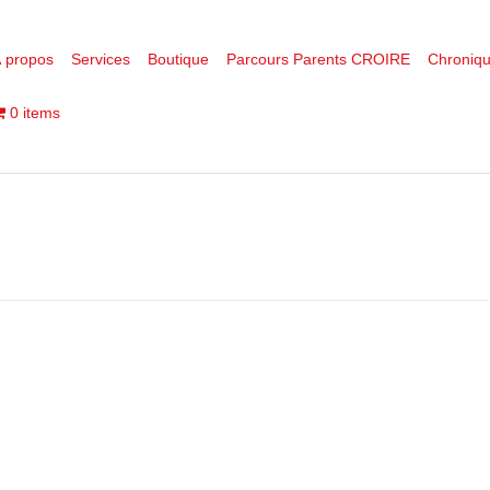
 propos
Services
Boutique
Parcours Parents CROIRE
Chroniq
0 items